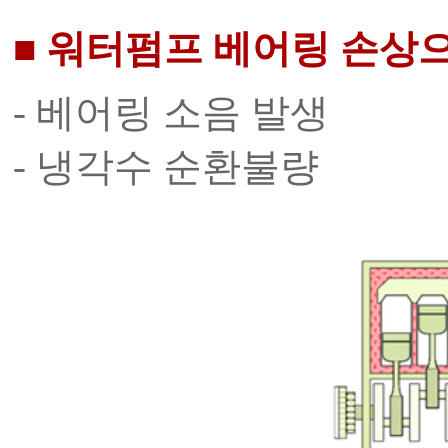
■ 워터펌프 베어링 손상
- 베어링 소음 발생
- 냉각수 순환불량