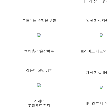
배터리 상태 및
부드러운 주행을 위한
안전한 정지
하체충격/손상여부
브레이크 패드/
컴퓨터 진단 장치
쾌적한 실내
스캐너
에어컨/히터 
고장코드 진단