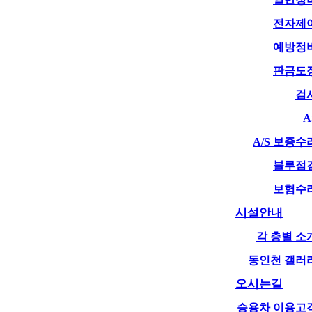
전자제
예방정
판금도
검
A
A/S 보증수
블루점
보험수
.
시설안내
각 층별 소
동인천 갤러
오시는길
승용차 이용고