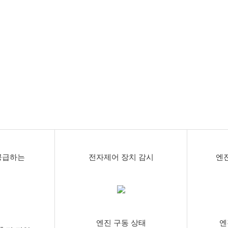
) 차량
(총 8회)
공급하는
전자제어 장치 감시
엔
엔진 구동 상태
엔