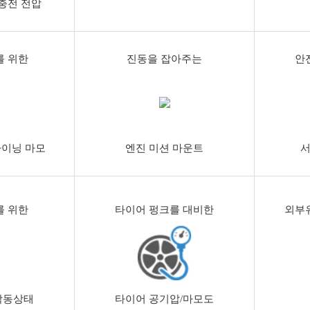
 충전 전압
를 위한
진동을 잡아주는
안
라이닝 마모
엔진 미션 마운트
서
를 위한
타이어 펑크를 대비한
외부
작동상태
타이어 공기압/마모도