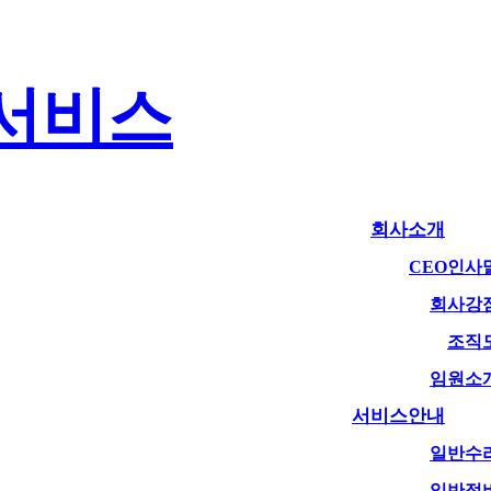
회사소개
CEO인사
회사강
조직
임원소
서비스안내
일반수
일반정