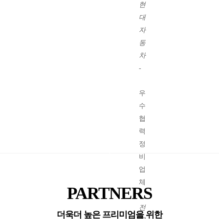
현
대
자
동
차
-
우
수
협
력
정
비
업
체
PARTNERS
-
전
더욱더 높은 프리미엄을 위한