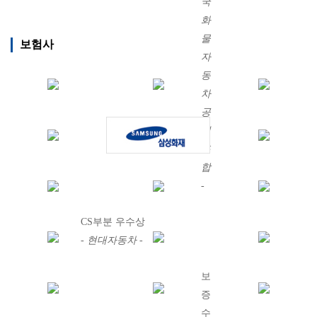
국
화
물
보험사
자
동
차
공
제
조
합
-
2012년
CS부분 우수상
- 현대자동차 -
2013년
보
증
수