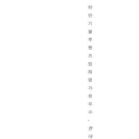
1999년
하
반
기
블
루
핸
즈
업
체
평
가
최
우
수
-
현
대