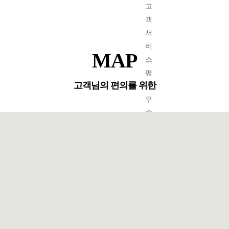
2015년
고
객
서
비
MAP
스
평
고객님의 편의를 위한
가
우
수
-
현
대
하
이
카
-