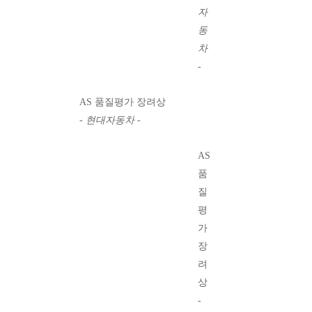
자
동
차
-
2005년
AS 품질평가 장려상
- 현대자동차 -
2006년
AS
품
질
평
가
장
려
상
-