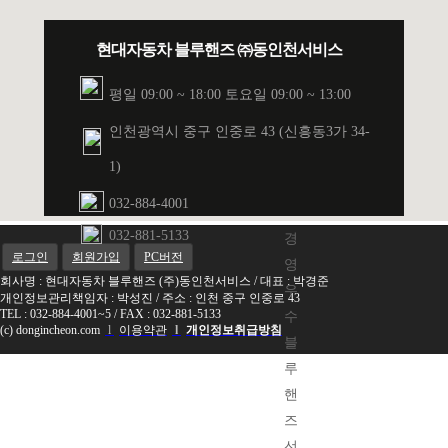
2016년
AS품질평사 최우수상
- 현대자동차 -
현대자동차 블루핸즈 ㈜동인천서비스
2019년
하
평일 09:00 ~ 18:00 토요일 09:00 ~ 13:00
반
인천광역시 중구 인중로 43 (신흥동3가 34-
기
AS
1)
투
032-884-4001
명
032-881-5133
경
로그인
회원가입
PC버전
영
회사명 : 현대자동차 블루핸즈 (주)동인천서비스 / 대표 : 박경준
우
개인정보관리책임자 : 박성진 / 주소 : 인천 중구 인중로 43
TEL : 032-884-4001~5 / FAX : 032-881-5133
수
(c) dongincheon.com
l
이용약관
l
개인정보취급방침
블
루
핸
즈
선