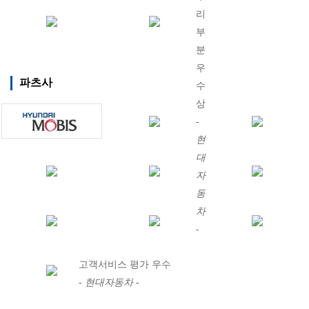
리
부
분
우
파츠사
수
상
-
현
대
자
동
차
-
2014년
고객서비스 평가 우수
- 현대자동차 -