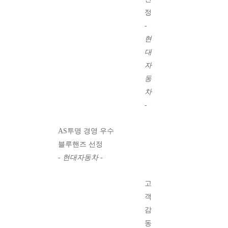
정
-
현
대
자
동
차
-
2020년
AS투명 경영 우수
블루핸즈 선정
- 현대자동차 -
2021년
고
객
감
동