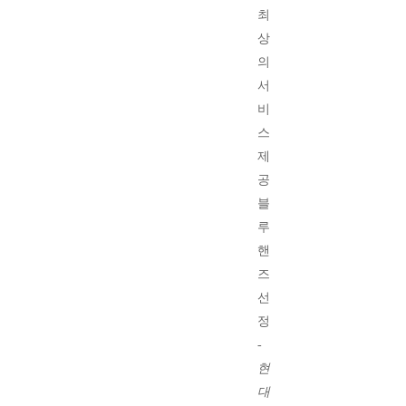
최
상
의
서
비
스
제
공
블
루
핸
즈
선
정
-
현
대