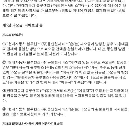
“이용자”의 귀책사유에 따른 이용계약의 해제·해지의 효과는 제27조를 준용합니
다. 다만, “현대자동차 블루핸즈 (주)동인천서비스”은(는) “이용자”에 대하여 계약
해제·해지의 의사표시를 한 날로부터 7영업일 이내에 대금의 결제와 동일한 방법
으로 이를 환급합니다.
제5장 과오금, 피해보상 등
제30조 [과오금]
① “현대자동차 블루핸즈 (주)동인천서비스”은(는) 과오금이 발생한 경우 이용대금
의 결제와 동일한 방법으로 과오금 전액을 환불하여야 합니다. 다만, 동일한 방법으
로 환불이 불가능할 때는 이를 사전에 고지합니다.
② “현대자동차 블루핸즈 (주)동인천서비스”의 책임 있는 사유로 과오금이 발생한
경우 “현대자동차 블루핸즈 (주)동인천서비스”은(는) 계약비용, 수수료 등에 관계
없이 과오금 전액을 환불합니다. 다만, “이용자”의 책임 있는 사유로 과오금이 발생
한 경우, “현대자동차 블루핸즈 (주)동인천서비스”이(가) 과오금을 환불하는 데 소
요되는 비용은 합리적인 범위 내에서 “이용자”가 부담하여야 합니다.
③ 현대자동차 블루핸즈 (주)동인천서비스은(는) “이용자”가 주장하는 과오금에 대
해 환불을 거부할 경우에 정당하게 이용대금이 부과되었음을 입증할 책임을 집니
다.
④ “현대자동차 블루핸즈 (주)동인천서비스”은(는) 과오금의 환불절차를 디지털콘
텐츠이용자보호지침에 따라 처리합니다.
제31조 [콘텐츠하자 등에 의한 이용자피해보상]