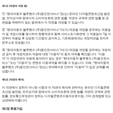
제5조 [약관의 개정 등]
① “현대자동차 블루핸즈 (주)동인천서비스”은(는) 온라인 디지털콘텐츠산업 발전
법, 전자상거래 등에서의 소비자보호에 관한 법률, 약관의 규제에 관한 법률 등 관
련법을 위배하지 않는 범위에서 이 약관을 개정할 수 있습니다.
② “현대자동차 블루핸즈 (주)동인천서비스”이(가) 약관을 개정할 경우에는 적용일
자 및 개정사유를 명시하여 현행약관과 함께 서비스초기화면에 그 적용일자 7일 이
전부터 적용일 후 상당한 기간동안 공지하고, 기존회원에게는 개정약관을 전자우
편주소로 전송합니다.
③ “현대자동차 블루핸즈 (주)동인천서비스”이(가) 약관을 개정할 경우에는 개정약
관 공지 후 개정약관의 적용에 대한 “이용자”의 동의 여부를 확인합니다. “이용
자”가 개정약관의 적용에 동의하지 않는 경우 “현대자동차 블루핸즈 (주)동인천서
비스” 또는 “이용자”는 콘텐츠 이용계약을 해지할 수 있습니다. 이때, “현대자동차
블루핸즈 (주)동인천서비스”은(는) 계약해지로 인하여 “이용자”가 입은 손해를 배
상합니다.
제6조 [약관의 해석]
이 약관에서 정하지 아니한 사항과 이 약관의 해석에 관하여는 온라인 디지털콘텐
츠산업 발전법, 전자상거래 등에서의 소비자보호에 관한 법률, 약관의 규제에 관한
법률, 정보통신부장관이 정하는 디지털콘텐츠이용자보호지침, 기타 관계법령 또는
상관례에 따릅니다.
제2장 회원가입