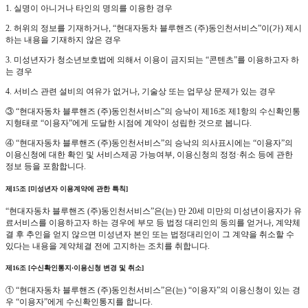
1. 실명이 아니거나 타인의 명의를 이용한 경우
2. 허위의 정보를 기재하거나, “현대자동차 블루핸즈 (주)동인천서비스”이(가) 제시
하는 내용을 기재하지 않은 경우
3. 미성년자가 청소년보호법에 의해서 이용이 금지되는 “콘텐츠”를 이용하고자 하
는 경우
4. 서비스 관련 설비의 여유가 없거나, 기술상 또는 업무상 문제가 있는 경우
③ “현대자동차 블루핸즈 (주)동인천서비스”의 승낙이 제16조 제1항의 수신확인통
지형태로 “이용자”에게 도달한 시점에 계약이 성립한 것으로 봅니다.
④ “현대자동차 블루핸즈 (주)동인천서비스”의 승낙의 의사표시에는 “이용자”의
이용신청에 대한 확인 및 서비스제공 가능여부, 이용신청의 정정·취소 등에 관한
정보 등을 포함합니다.
제15조 [미성년자 이용계약에 관한 특칙]
“현대자동차 블루핸즈 (주)동인천서비스”은(는) 만 20세 미만의 미성년이용자가 유
료서비스를 이용하고자 하는 경우에 부모 등 법정 대리인의 동의를 얻거나, 계약체
결 후 추인을 얻지 않으면 미성년자 본인 또는 법정대리인이 그 계약을 취소할 수
있다는 내용을 계약체결 전에 고지하는 조치를 취합니다.
제16조 [수신확인통지·이용신청 변경 및 취소]
① “현대자동차 블루핸즈 (주)동인천서비스”은(는) “이용자”의 이용신청이 있는 경
우 “이용자”에게 수신확인통지를 합니다.