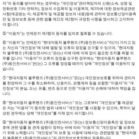
자”의 동의를 받아야 하는 경우에는 “개인정보”관리책임자의 신원(소속, 성명 및
전화번호 기타 연락처), 정보의 수집목적 및 이용목적, 제3자에 대한 정보제공관련
사항(제공받는 자, 제공목적 및 제공할 정보의 내용)등에 관하여 정보통신망이용촉
진 및 정보보호 등에 관한 법률 제22조 제2항이 규정한 사항을 명시하고 고지하여
야 합니다.
⑤ “이용자”는 언제든지 제3항의 동의를 임의로 철회할 수 있습니다.
⑥ “이용자”는 언제든지 “현대자동차 블루핸즈 (주)동인천서비스”이(가) 가지고 있
는 자신의 “개인정보”에 대해 열람 및 오류의 정정을 요구할 수 있으며, “현대자동
차 블루핸즈 (주)동인천서비스”은(는) 이에 대해 지체 없이 필요한 조치를 취할 의
무를 집니다. “이용자”가 오류의 정정을 요구한 경우에는 “현대자동차 블루핸즈
(주)동인천서비스”은(는) 그 오류를 정정할 때까지 당해 “개인정보”를 이용하지 않
습니다.
⑦ “현대자동차 블루핸즈 (주)동인천서비스”은(는) 개인정보보호를 위하여 관리자
를 한정하여 그 수를 최소화하며, 신용카드, 은행계좌 등을 포함한 “이용자”의 “개
인정보”의 분실, 도난, 유출, 변조 등으로 인한 “이용자”의 손해에 대하여 책임을 집
니다.
⑧ “현대자동차 블루핸즈 (주)동인천서비스” 또는 그로부터 “개인정보”를 제공받
은 자는 “이용자”가 동의한 범위 내에서 “개인정보”를 사용할 수 있으며, 목적이 달
성된 경우에는 당해 “개인정보”를 지체 없이 파기합니다.
⑨ “현대자동차 블루핸즈 (주)동인천서비스”은(는) 정보통신망이용촉진 및 정보보
호에 관한 법률 등 관계 법령이 정하는 바에 따라 “이용자”의 “개인정보”를 보호하
기 위해 노력합니다. “개인정보”의 보호 및 사용에 대해서는 관련법령 및 “현대자동
차 블루핸즈 (주)동인천서비스”의 개인정보보호정책이 적용됩니다.