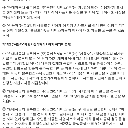
④ “현대자동차 블루핸즈 (주)동인천서비스”은(는) 제3항에 따라 “이용자”가 표시
한 청약철회 또는 계약해제·해지의 의사표시를 수신한 후 지체 없이 이러한 사실을
“이용자”에게 회신합니다.
⑤ “이용자”는 제2항의 사유로 계약해제·해지의 의사표시를 하기 전에 상당한 기간
을 정하여 완전한 “콘텐츠” 혹은 서비스이용의 하자에 대한 치유를 요구할 수 있습
니다.
제27조 [“이용자”의 청약철회와 계약해제·해지의 효과]
① “현대자동차 블루핸즈 (주)동인천서비스”은(는) “이용자”가 청약철회의 의사표
시를 한 날로부터 또는 “이용자”에게 계약해제·해지의 의사표시에 대하여 회신한
날로부터 3영업일 이내에 대금의 결제와 동일한 방법으로 이를 환급하여야 하며,
동일한 방법으로 환불이 불가능할 때에는 이를 사전에 고지하여야 합니다. 이 경우
“현대자동차 블루핸즈 (주)동인천서비스”이(가) “이용자”에게 환급을 지연한 때에
는 그 지연기간에 대하여 공정거래위원회가 정하여 고시하는 지연이자율을 곱하여
산정한 지연이자를 지급합니다.
② “현대자동차 블루핸즈 (주)동인천서비스”이(가) 제1항에 따라 환급할 경우에
“이용자”가 서비스이용으로부터 얻은 이익에 해당하는 금액을 공제하고 환급할 수
있습니다.
③ “현대자동차 블루핸즈 (주)동인천서비스”은(는) 위 대금을 환급함에 있어서 “이
용자”가 신용카드 또는 전자화폐 등의 결제수단으로 재화 등의 대금을 지급한 때에
는 지체 없이 당해 결제수단을 제공한 사업자로 하여금 재화 등의 대금의 청구를 정
지 또는 취소하도록 요청합니다. 다만, 제2항의 금액공제가 필요한 경우에는 그러