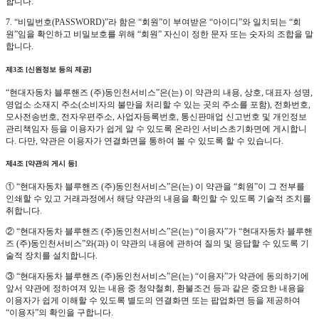
합니다.
7. “비밀번호(PASSWORD)”라 함은 “회원”이 부여받은 “아이디”와 일치되는 “회
원”임을 확인하고 비밀보호를 위해 “회원” 자신이 정한 문자 또는 숫자의 조합을 말
합니다.
제3조 [신원정보 등의 제공]
“현대자동차 블루핸즈 (주)동인천서비스”은(는) 이 약관의 내용, 상호, 대표자 성명,
영업소 소재지 주소(소비자의 불만을 처리할 수 있는 곳의 주소를 포함), 전화번호,
모사전송번호, 전자우편주소, 사업자등록번호, 통신판매업 신고번호 및 개인정보
관리책임자 등을 이용자가 쉽게 알 수 있도록 온라인 서비스초기화면에 게시합니
다. 다만, 약관은 이용자가 연결화면을 통하여 볼 수 있도록 할 수 있습니다.
제4조 [약관의 게시 등]
① “현대자동차 블루핸즈 (주)동인천서비스”은(는) 이 약관을 “회원”이 그 전부를
인쇄할 수 있고 거래과정에서 해당 약관의 내용을 확인할 수 있도록 기술적 조치를
취합니다.
② “현대자동차 블루핸즈 (주)동인천서비스”은(는) “이용자”가 “현대자동차 블루핸
즈 (주)동인천서비스”와(과) 이 약관의 내용에 관하여 질의 및 응답할 수 있도록 기
술적 장치를 설치합니다.
③ “현대자동차 블루핸즈 (주)동인천서비스”은(는) “이용자”가 약관에 동의하기에
앞서 약관에 정하여져 있는 내용 중 청약철회, 환불조건 등과 같은 중요한 내용을
이용자가 쉽게 이해할 수 있도록 별도의 연결화면 또는 팝업화면 등을 제공하여
“이용자”의 확인을 구합니다.