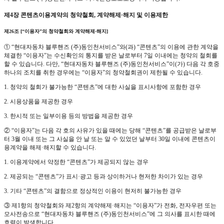
제4장 콘텐츠이용계약의 청약철회, 계약해제·해지 및 이용제한
제26조 [“이용자”의 청약철회와 계약해제·해지]
① “현대자동차 블루핸즈 (주)동인천서비스”와(과) “콘텐츠”의 이용에 관한 계약을
체결한 “이용자”는 수신확인의 통지를 받은 날로부터 7일 이내에는 청약의 철회를
할 수 있습니다. 다만, “현대자동차 블루핸즈 (주)동인천서비스”이(가) 다음 각 호중
하나의 조치를 취한 경우에는 “이용자”의 청약철회권이 제한될 수 있습니다.
1. 청약의 철회가 불가능한 “콘텐츠”에 대한 사실을 표시사항에 포함한 경우
2. 시용상품을 제공한 경우
3. 한시적 또는 일부이용 등의 방법을 제공한 경우
② “이용자”는 다음 각 호의 사유가 있을 때에는 당해 “콘텐츠”를 공급받은 날로부
터 3월 이내 또는 그 사실을 안 날 또는 알 수 있었던 날부터 30일 이내에 콘텐츠이
용계약을 해제·해지할 수 있습니다.
1. 이용계약에서 약정한 “콘텐츠”가 제공되지 않는 경우
2. 제공되는 “콘텐츠”가 표시·광고 등과 상이하거나 현저한 차이가 있는 경우
3. 기타 “콘텐츠”의 결함으로 정상적인 이용이 현저히 불가능한 경우
③ 제1항의 청약철회와 제2항의 계약해제·해지는 “이용자”가 전화, 전자우편 또는
모사전송으로 “현대자동차 블루핸즈 (주)동인천서비스”에 그 의사를 표시한 때에
효력이 발생합니다.