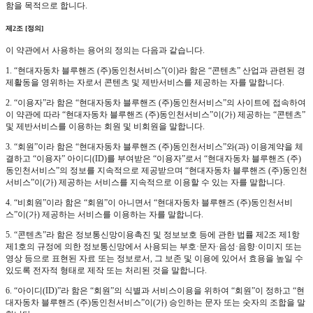
함을 목적으로 합니다.
제2조 [정의]
이 약관에서 사용하는 용어의 정의는 다음과 같습니다.
1. “현대자동차 블루핸즈 (주)동인천서비스”(이)라 함은 “콘텐츠” 산업과 관련된 경
제활동을 영위하는 자로서 콘텐츠 및 제반서비스를 제공하는 자를 말합니다.
2. “이용자”라 함은 “현대자동차 블루핸즈 (주)동인천서비스”의 사이트에 접속하여
이 약관에 따라 “현대자동차 블루핸즈 (주)동인천서비스”이(가) 제공하는 “콘텐츠”
및 제반서비스를 이용하는 회원 및 비회원을 말합니다.
3. “회원”이라 함은 “현대자동차 블루핸즈 (주)동인천서비스”와(과) 이용계약을 체
결하고 “이용자” 아이디(ID)를 부여받은 “이용자”로서 “현대자동차 블루핸즈 (주)
동인천서비스”의 정보를 지속적으로 제공받으며 “현대자동차 블루핸즈 (주)동인천
서비스”이(가) 제공하는 서비스를 지속적으로 이용할 수 있는 자를 말합니다.
4. “비회원”이라 함은 “회원”이 아니면서 “현대자동차 블루핸즈 (주)동인천서비
스”이(가) 제공하는 서비스를 이용하는 자를 말합니다.
5. “콘텐츠”라 함은 정보통신망이용촉진 및 정보보호 등에 관한 법률 제2조 제1항
제1호의 규정에 의한 정보통신망에서 사용되는 부호·문자·음성·음향·이미지 또는
영상 등으로 표현된 자료 또는 정보로서, 그 보존 및 이용에 있어서 효용을 높일 수
있도록 전자적 형태로 제작 또는 처리된 것을 말합니다.
6. “아이디(ID)”라 함은 “회원”의 식별과 서비스이용을 위하여 “회원”이 정하고 “현
대자동차 블루핸즈 (주)동인천서비스”이(가) 승인하는 문자 또는 숫자의 조합을 말