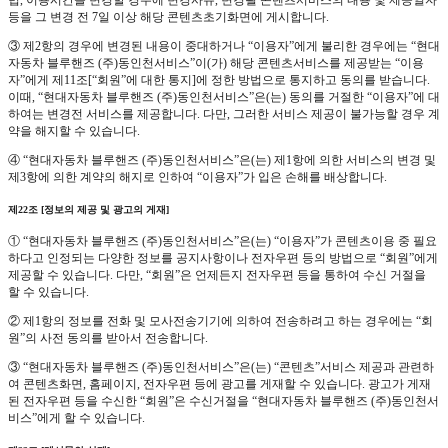
법, 이용시간을 변경할 경우에 변경사유, 변경될 콘텐츠서비스의 내용 및 제공일자
등을 그 변경 전 7일 이상 해당 콘텐츠초기화면에 게시합니다.
③ 제2항의 경우에 변경된 내용이 중대하거나 “이용자”에게 불리한 경우에는 “현대
자동차 블루핸즈 (주)동인천서비스”이(가) 해당 콘텐츠서비스를 제공받는 “이용
자”에게 제11조[“회원”에 대한 통지]에 정한 방법으로 통지하고 동의를 받습니다.
이때, “현대자동차 블루핸즈 (주)동인천서비스”은(는) 동의를 거절한 “이용자”에 대
하여는 변경전 서비스를 제공합니다. 다만, 그러한 서비스 제공이 불가능할 경우 계
약을 해지할 수 있습니다.
④ “현대자동차 블루핸즈 (주)동인천서비스”은(는) 제1항에 의한 서비스의 변경 및
제3항에 의한 계약의 해지로 인하여 “이용자”가 입은 손해를 배상합니다.
제22조 [정보의 제공 및 광고의 게재]
① “현대자동차 블루핸즈 (주)동인천서비스”은(는) “이용자”가 콘텐츠이용 중 필요
하다고 인정되는 다양한 정보를 공지사항이나 전자우편 등의 방법으로 “회원”에게
제공할 수 있습니다. 다만, “회원”은 언제든지 전자우편 등을 통하여 수신 거절을
할 수 있습니다.
② 제1항의 정보를 전화 및 모사전송기기에 의하여 전송하려고 하는 경우에는 “회
원”의 사전 동의를 받아서 전송합니다.
③ “현대자동차 블루핸즈 (주)동인천서비스”은(는) “콘텐츠”서비스 제공과 관련하
여 콘텐츠화면, 홈페이지, 전자우편 등에 광고를 게재할 수 있습니다. 광고가 게재
된 전자우편 등을 수신한 “회원”은 수신거절을 “현대자동차 블루핸즈 (주)동인천서
비스”에게 할 수 있습니다.