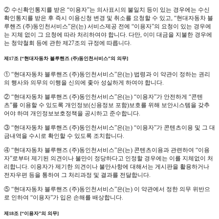
② 수신확인통지를 받은 “이용자”는 의사표시의 불일치 등이 있는 경우에는 수신
확인통지를 받은 후 즉시 이용신청 변경 및 취소를 요청할 수 있고, “현대자동차 블
루핸즈 (주)동인천서비스”은(는) 서비스제공 전에 “이용자”의 요청이 있는 경우에
는 지체 없이 그 요청에 따라 처리하여야 합니다. 다만, 이미 대금을 지불한 경우에
는 청약철회 등에 관한 제27조의 규정에 따릅니다.
제17조 [“현대자동차 블루핸즈 (주)동인천서비스”의 의무]
① “현대자동차 블루핸즈 (주)동인천서비스”은(는) 법령과 이 약관이 정하는 권리
의 행사와 의무의 이행을 신의에 좇아 성실하게 하여야 합니다.
② “현대자동차 블루핸즈 (주)동인천서비스”은(는) “이용자”가 안전하게 “콘텐
츠”를 이용할 수 있도록 개인정보(신용정보 포함)보호를 위해 보안시스템을 갖추
어야 하며 개인정보보호정책을 공시하고 준수합니다.
③ “현대자동차 블루핸즈 (주)동인천서비스”은(는) “이용자”가 콘텐츠이용 및 그 대
금내역을 수시로 확인할 수 있도록 조치합니다.
④ “현대자동차 블루핸즈 (주)동인천서비스”은(는) 콘텐츠이용과 관련하여 “이용
자”로부터 제기된 의견이나 불만이 정당하다고 인정할 경우에는 이를 지체없이 처
리합니다. 이용자가 제기한 의견이나 불만사항에 대해서는 게시판을 활용하거나
전자우편 등을 통하여 그 처리과정 및 결과를 전달합니다.
⑤ “현대자동차 블루핸즈 (주)동인천서비스”은(는) 이 약관에서 정한 의무 위반으
로 인하여 “이용자”가 입은 손해를 배상합니다.
제18조 [“이용자”의 의무]