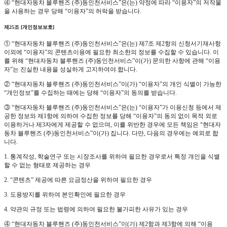
④ “현대자동차 블루핸즈 (주)동인천서비스”은(는) 약정에 따라 “이용자”의 저작물
을 사용하는 경우 당해 “이용자”의 허락을 받습니다.
제25조 [개인정보보호]
① “현대자동차 블루핸즈 (주)동인천서비스”은(는) 제7조 제2항의 신청서기재사항
이외에 “이용자”의 콘텐츠이용에 필요한 최소한의 정보를 수집할 수 있습니다. 이
를 위해 “현대자동차 블루핸즈 (주)동인천서비스”이(가) 문의한 사항에 관해 “이용
자”는 진실한 내용을 성실하게 고지하여야 합니다.
② “현대자동차 블루핸즈 (주)동인천서비스”이(가) “이용자”의 개인 식별이 가능한
“개인정보”를 수집하는 때에는 당해 “이용자”의 동의를 받습니다.
③ “현대자동차 블루핸즈 (주)동인천서비스”은(는) “이용자”가 이용신청 등에서 제
공한 정보와 제1항에 의하여 수집한 정보를 당해 “이용자”의 동의 없이 목적 외로
이용하거나 제3자에게 제공할 수 없으며, 이를 위반한 경우에 모든 책임은 “현대자
동차 블루핸즈 (주)동인천서비스”이(가) 집니다. 다만, 다음의 경우에는 예외로 합
니다.
1. 통계작성, 학술연구 또는 시장조사를 위하여 필요한 경우로서 특정 개인을 식별
할 수 없는 형태로 제공하는 경우
2. “콘텐츠” 제공에 따른 요금정산을 위하여 필요한 경우
3. 도용방지를 위하여 본인확인에 필요한 경우
4. 약관의 규정 또는 법령에 의하여 필요한 불가피한 사유가 있는 경우
④ “현대자동차 블루핸즈 (주)동인천서비스”이(가) 제2항과 제3항에 의해 “이용