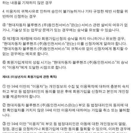
하는 내용을 기재하지 않은 경우
4. 이용자의 귀책사유로 인하여 승인이 불가능하거나 기타 규정한 제반 사항을 위
반하며 신청하는 경우
④ “현대자동차 블루핸즈 (주)동인천서비스”은(는) 서비스 관련 설비의 여유가 없
거나, 기술상 또는 업무상 문제가 있는 경우에는 승낙을 유보할 수 있습니다.
⑤ 제3항과 제4항에 따라 회원가입신청의 승낙을 하지 아니하거나 유보한 경우,
“현대자동차 블루핸즈 (주)동인천서비스”은(는) 이를 신청자에게 알려야 합니다.
“현대자동차 블루핸즈 (주)동인천서비스”의 귀책사유 없이 신청자에게 통지할 수
없는 경우에는 예외로 합니다.
⑥ 회원가입계약의 성립 시기는 “현대자동차 블루핸즈 (주)동인천서비스”의 승낙
이 “이용자”에게 도달한 시점으로 합니다.
제8조 [미성년자의 회원가입에 관한 특칙]
① 만 14세 미만의 “이용자”는 개인정보의 수집 및 이용목적에 대하여 충분히 숙지
하고 부모 등 법정대리인의 동의를 얻은 후에 회원가입을 신청하고 본인의 개인정
보를 제공하여야 합니다.
② 현대자동차 블루핸즈 (주)동인천서비스은(는) 부모 등 법정대리인의 동의에 대
한 확인절차를 거치지 않은 14세 미만 이용자에 대하여는 가입을 취소 또는 불허합
니다.
③ 만 14세 미만 “이용자”의 부모 등 법정대리인은 아동에 대한 개인정보의 열람,
정정, 갱신을 요청하거나 회원가입에 대한 동의를 철회할 수 있으며, 이러한 경우에