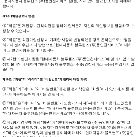
“현대자동차 블루핸즈 (주)동인천서비스”은(는) 지체 없이 필요한 조치를 취해야
합니다.
제9조 [회원정보의 변경]
① “회원”은 개인정보관리화면을 통하여 언제든지 자신의 개인정보를 열람하고 수
정할 수 있습니다.
② “회원”은 회원가입신청 시 기재한 사항이 변경되었을 경우 온라인으로 수정을
하거나 전자우편 기타 방법으로 “현대자동차 블루핸즈 (주)동인천서비스”에 대하
여 그 변경사항을 알려야 합니다.
③ 제2항의 변경사항을 “현대자동차 블루핸즈 (주)동인천서비스”에 알리지 않아 발
생한 불이익에 대하여 “현대자동차 블루핸즈 (주)동인천서비스”은(는) 책임지지 않
습니다.
제10조 [“회원”의 “아이디” 및 “비밀번호”의 관리에 대한 의무]
① “회원”의 “아이디”와 “비밀번호”에 관한 관리책임은 “회원”에게 있으며, 이를 제
3자가 이용하도록 하여서는 안 됩니다.
② “회원”은 “아이디” 및 “비밀번호”가 도용되거나 제3자에 의해 사용되고 있음을
인지한 경우에는 이를 즉시 “현대자동차 블루핸즈 (주)동인천서비스”에 통지하고
“현대자동차 블루핸즈 (주)동인천서비스”의 안내에 따라야 합니다.
③ 제2항의 경우에 해당 “회원”이 “현대자동차 블루핸즈 (주)동인천서비스”에 그
사실을 통지하지 않거나, 통지한 경우에도 “현대자동차 블루핸즈 (주)동인천서비
스”의 안내에 따르지 않아 발생한 불이익에 대하여 “현대자동차 블루핸즈 (주)동인