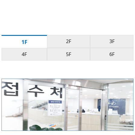
2F
3F
1F
4F
5F
6F