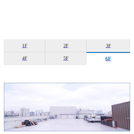
1F
2F
3F
4F
5F
6F